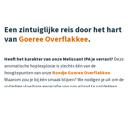
Een zintuiglijke reis door het hart
van
Goeree Overflakkee
.
Heeft het karakter van onze Melissant IPA je verrast?
Deze
aromatische hoplexplosie is slechts één van de
hoogtepunten van onze
Rondje Goeree Overflakkee
.
Waarom zou je bij één smaak blijven? We nodigen je uit om de
volledige vloeibare geografie van ons eiland te ontdekken.
Van de zijdezachte tarwe uit Dirksland tot de diepe,
geroosterde tonen van Oude-Tonge; elk blik in dit pakket
vertelt een eigen, uniek verhaal.
Ideaal voor:
Avontuurlijke bierliefhebbers, als bijzonder
geschenk voor een kenner, of om je eigen proeverij naar een