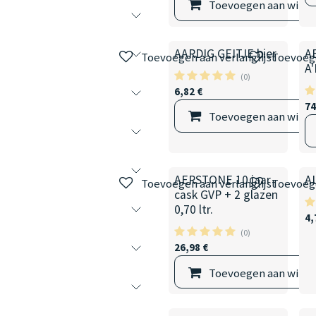
Toevoegen aan wink
AARDIG GEITJE bier
A
Toevoegen aan verlanglijst
Toevoege
A
(0)
6,82
€
74
Toevoegen aan wink
AERSTONE 10 jaar
A
Toevoegen aan verlanglijst
Toevoege
cask GVP + 2 glazen
0,70 ltr.
4,
(0)
26,98
€
Toevoegen aan wink