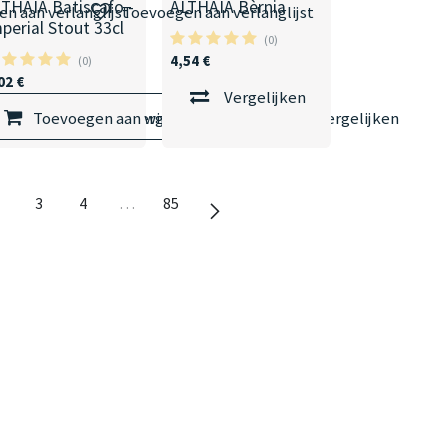
LTHAIA Batiscafo -
ALTHAIA Bèrnia
n aan verlanglijst
Toevoegen aan verlanglijst
perial Stout 33cl
(0)
4,54
€
(0)
02
€
Vergelijken
elmandje
Toevoegen aan winkelmandje
Vergelijken
Vergelijken
3
4
…
85