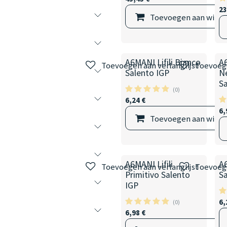
23
Toevoegen aan wink
A6MANI Lifili Bianco
A6
Toevoegen aan verlanglijst
Toevoege
Salento IGP
N
S
(0)
6,24
€
6,
Toevoegen aan wink
A6MANI Lifili
A6
Toevoegen aan verlanglijst
Toevoege
Primitivo Salento
S
IGP
6,
(0)
6,98
€