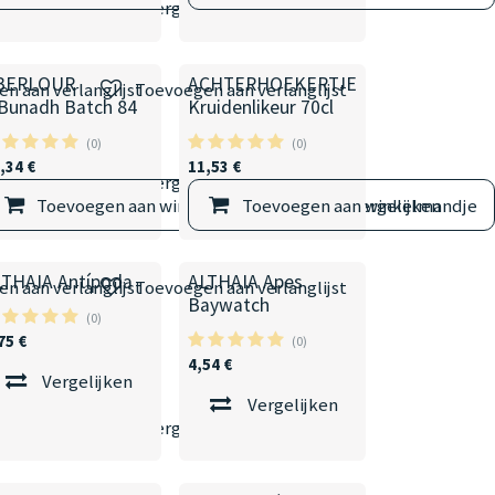
elmandje
Vergelijken
BERLOUR
ACHTERHOEKERTJE
n aan verlanglijst
Toevoegen aan verlanglijst
'Bunadh Batch 84
Kruidenlikeur 70cl
(0)
(0)
,34
€
11,53
€
elmandje
Vergelijken
Toevoegen aan winkelmandje
Toevoegen aan winkelmandje
Vergelijken
LTHAIA Antípoda
ALTHAIA Apes
n aan verlanglijst
Toevoegen aan verlanglijst
Baywatch
(0)
75
€
(0)
4,54
€
Vergelijken
Vergelijken
elmandje
Vergelijken