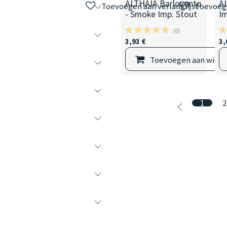
ALTHAIA Barlovento
A
Toevoegen aan verlanglijst
Toevoege
- Smoke Imp. Stout
Im
(0)
3,93
€
3,
Toevoegen aan wink
1
2