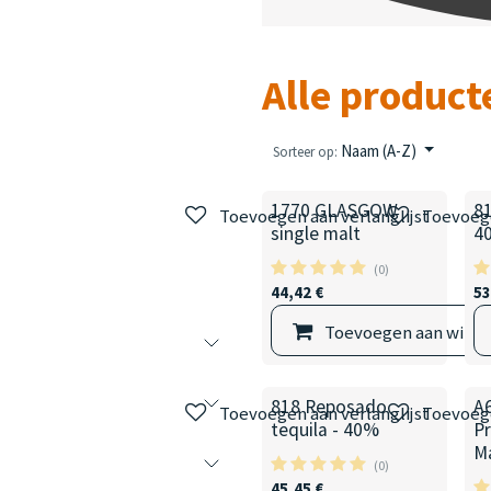
Alle product
Naam (A-Z)
Sorteer op:
1770 GLASGOW
81
Toevoegen aan verlanglijst
Toevoege
single malt
4
(0)
44,42
€
53
Toevoegen aan wink
818 Reposado
A
Toevoegen aan verlanglijst
Toevoege
tequila - 40%
Pr
M
(0)
45,45
€