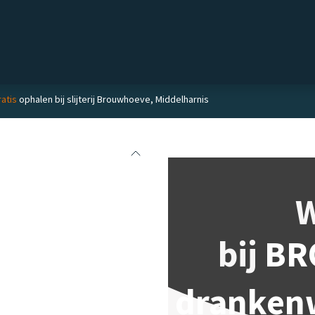
Private label
Delicatessen
Slijterij
Blog
atis
ophalen bij slijterij Brouwhoeve, Middelharnis
bij
BR
dranken