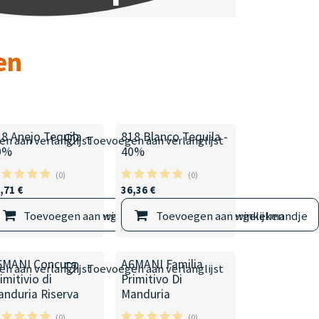
en
8 Anejo Tequila -
818 Blanco Tequila -
n aan verlanglijst
Toevoegen aan verlanglijst
0%
40%
(0)
(0)
,71
€
36,36
€
elmandje
Toevoegen aan winkelmandje
Vergelijken
Toevoegen aan winkelmandje
Vergelijken
6MANI Concura
A6MANI Familia
n aan verlanglijst
Toevoegen aan verlanglijst
imitivio di
Primitivo Di
anduria Riserva
Manduria
(0)
(0)