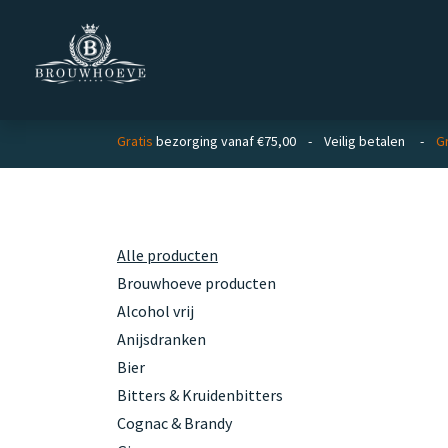
Overslaan naar inhoud
Homepage
Zakelijk
Gratis
bezorging vanaf €75,00 - Veilig betalen -
Gr
Categorieën
Alle producten
Brouwhoeve producten
Alcohol vrij
Anijsdranken
Bier
Bitters & Kruidenbitters
Cognac & Brandy