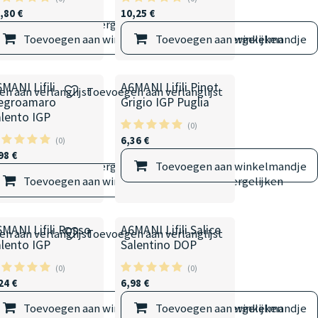
,80
€
10,25
€
elmandje
Vergelijken
Toevoegen aan winkelmandje
Toevoegen aan winkelmandje
Vergelijken
MANI Lifili
A6MANI Lifili Pinot
n aan verlanglijst
Toevoegen aan verlanglijst
egroamaro
Grigio IGP Puglia
alento IGP
(0)
6,36
€
(0)
98
€
elmandje
Vergelijken
Toevoegen aan winkelmandje
Toevoegen aan winkelmandje
Vergelijken
MANI Lifili Rosso
A6MANI Lifili Salice
n aan verlanglijst
Toevoegen aan verlanglijst
alento IGP
Salentino DOP
(0)
(0)
24
€
6,98
€
Toevoegen aan winkelmandje
Toevoegen aan winkelmandje
Vergelijken