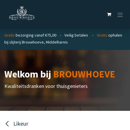
Overslaan naar inhoud
Gratis
bezorging vanaf €75,00 - Veilig betalen -
Gratis
ophalen
bij slijterij Brouwhoeve, Middelharnis
Welkom bij
BROUWHOEVE
Kwaliteitsdranken voor thuisgenieters
Likeur