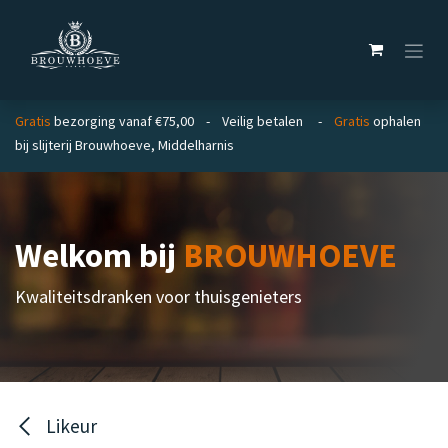
Overslaan naar inhoud
Gratis
bezorging vanaf €75,00 - Veilig betalen -
Gratis
ophalen
bij slijterij Brouwhoeve, Middelharnis
Welkom bij
BROUWHOEVE
Kwaliteitsdranken voor thuisgenieters
Likeur