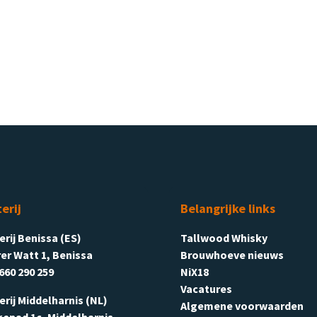
terij
Belangrijke links
terij Benissa (ES)
Tallwood Whisky
er Watt 1, Benissa
Brouwhoeve nieuws
660 290 259
NiX18
Vacatures
terij Middelharnis (NL)
Algemene voorwaarden