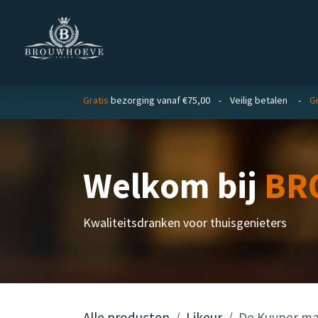
Overslaan naar inhoud
Homepage
Zakelijk
Gratis
bezorging vanaf €75,00 - Veilig betalen -
Gr
Welkom bij
BR
Kwaliteitsdranken voor thuisgenieters
Alle producten
Likeur
De Kuyper m