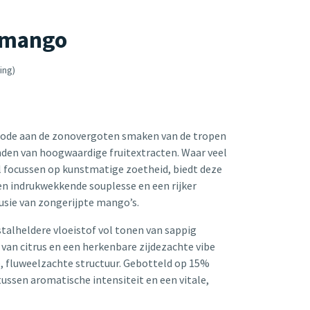
 mango
ing)
 ode aan de zonovergoten smaken van de tropen
nden van hoogwaardige fruitextracten. Waar veel
l focussen op kunstmatige zoetheid, biedt deze
en indrukwekkende souplesse en een rijker
usie van zongerijpte mango’s.
istalheldere vloeistof vol tonen van sappig
van citrus en een herkenbare zijdezachte vibe
, fluweelzachte structuur. Gebotteld op 15%
tussen aromatische intensiteit en een vitale,