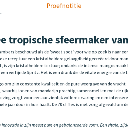
Proefnotitie
e tropische sfeermaker van
ixers beschouwd als de 'sweet spot' voor wie op zoek is naar een 
eze receptuur een kristalheldere gelaagdheid gecreëerd door ma
, is zijn kristalheldere textuur; ondanks de intense mangosmaak bl
een verfijnde Spritz. Het is een drank die de vitale energie van de 
m zijn constante kwaliteit en de pure weergave van de vrucht. Het
n, waarbij tonen van mandarijn prachtig samensmelten met de rij
leving zorgt voor een aanzienlijk vollere ervaring en een inten
le jaar door in huis haalt. De 70 cl fles is met zorg afgevuld om 
innovatie in zijn meest pure en gebalanceerde vorm. Een vitale, zijd