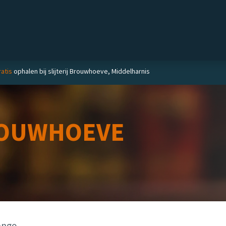
Private label
Delicatessen
Slijterij
Blog
atis
ophalen bij slijterij Brouwhoeve, Middelharnis
OUWHOEVE
ango