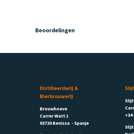
Beoordelingen
Distilleerderij &
Slij
Bierbrouwerij
Slij
Carr
Brouwhoeve
+34 
Carrer Watt 1
03720 Benissa - Spanje
Slij