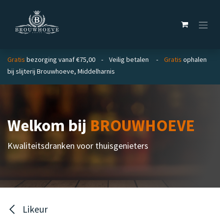
Overslaan naar inhoud
Gratis
bezorging vanaf €75,00 - Veilig betalen -
Gratis
ophalen
bij slijterij Brouwhoeve, Middelharnis
Welkom bij
BROUWHOEVE
Kwaliteitsdranken voor thuisgenieters
Likeur