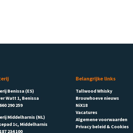
terij
Belangrijke links
terij Benissa (ES)
Tallwood Whisky
er Watt 1, Benissa
Brouwhoeve nieuws
660 290 259
NiX18
Vacatures
terij Middelharnis (NL)
Algemene voorwaarden
kepad 1c, Middelharnis
Privacy beleid & Cookies
187 234 100