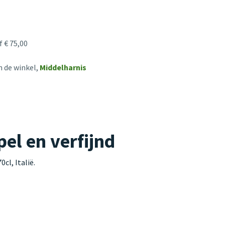
 € 75,00
n de winkel,
Middelharnis
el en verfijnd
cl, Italië.