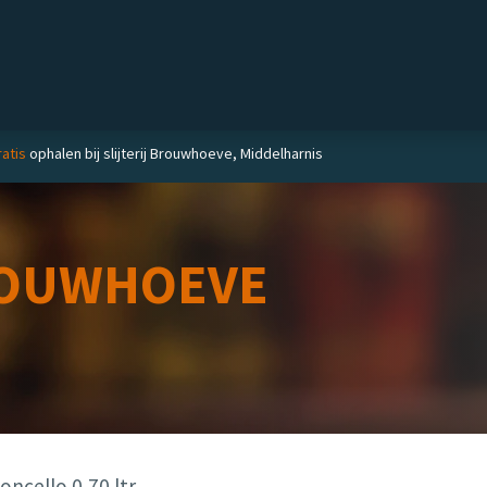
Private label
Delicatessen
Slijterij
Blog
atis
ophalen bij slijterij Brouwhoeve, Middelharnis
OUWHOEVE
ncello 0,70 ltr