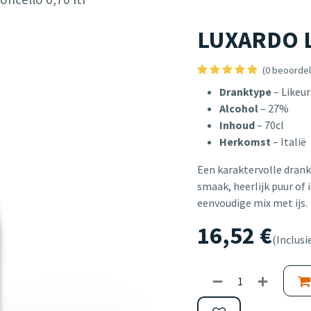
LUXARDO Li
(0 beoordel
Dranktype
– Likeur
Alcohol
– 27%
Inhoud
– 70cl
Herkomst
– Italië
Een karaktervolle drank
smaak, heerlijk puur of i
eenvoudige mix met ijs.
16,52
€
(Inclusi