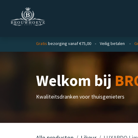
Overslaan naar inhoud
Homepage
Zakelijk
Gratis
bezorging vanaf €75,00 - Veilig betalen -
Gr
Welkom bij
BR
Kwaliteitsdranken voor thuisgenieters
Alle producten
Likeur
LUXARDO Limo