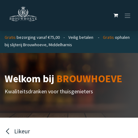
Overslaan naar inhoud
Gratis
bezorging vanaf €75,00 - Veilig betalen -
Gratis
ophalen
bij slijterij Brouwhoeve, Middelharnis
Welkom bij
BROUWHOEVE
Kwaliteitsdranken voor thuisgenieters
Likeur