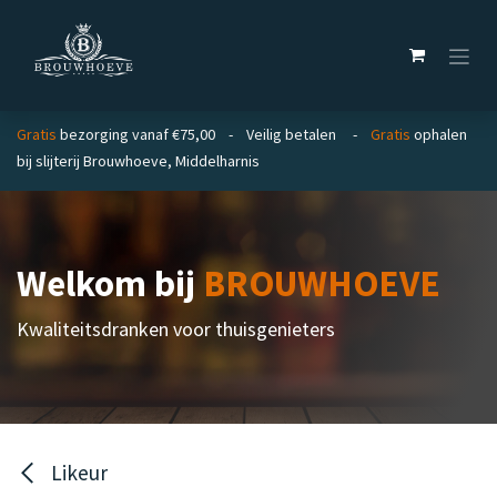
Overslaan naar inhoud
Gratis
bezorging vanaf €75,00 - Veilig betalen -
Gratis
ophalen
bij slijterij Brouwhoeve, Middelharnis
Welkom bij
BROUWHOEVE
Kwaliteitsdranken voor thuisgenieters
Likeur