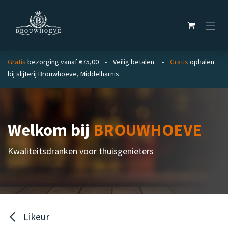
Overslaan naar inhoud
Gratis
bezorging vanaf €75,00 - Veilig betalen -
Gratis
ophalen
bij slijterij Brouwhoeve, Middelharnis
Welkom bij
BROUWHOEVE
Kwaliteitsdranken voor thuisgenieters
Likeur