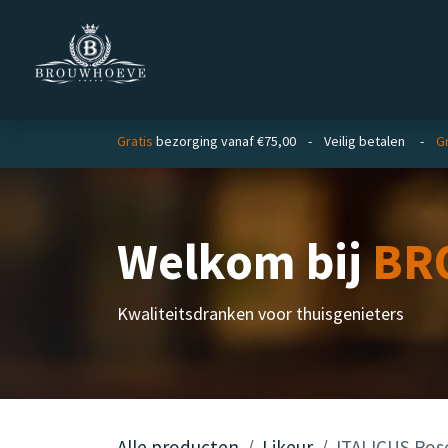
Overslaan naar inhoud
Homepage
Zakelijk
Gratis
bezorging vanaf €75,00 - Veilig betalen -
Gr
Welkom bij
BR
Kwaliteitsdranken voor thuisgenieters
Alle producten
Likeur
ITALICUS Roso