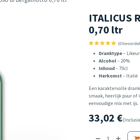
ITALICUS R
0,70 ltr
(0 beoordel
Dranktype
– Likeur
Alcohol
– 20%
Inhoud
– 70cl
Herkomst
– Italië
Een karaktervolle drank
smaak, heerlijk puur of i
eenvoudige mix met ijs.
33,02
€
(Inclusi