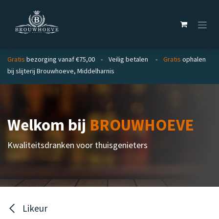
Overslaan naar inhoud
Gratis
bezorging vanaf €75,00 - Veilig betalen -
Gratis
ophalen
bij slijterij Brouwhoeve, Middelharnis
Welkom bij
BROUWHOEVE
Kwaliteitsdranken voor thuisgenieters
Likeur