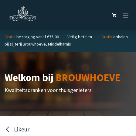
Overslaan naar inhoud
Gratis
bezorging vanaf €75,00 - Veilig betalen -
Gratis
ophalen
bij slijterij Brouwhoeve, Middelharnis
Welkom bij
BROUWHOEVE
Kwaliteitsdranken voor thuisgenieters
Likeur