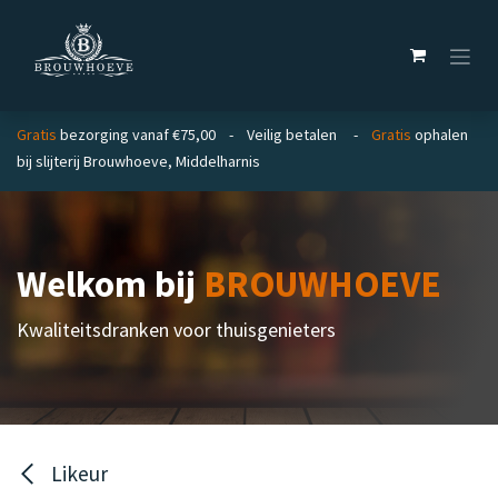
Overslaan naar inhoud
Gratis
bezorging vanaf €75,00 - Veilig betalen -
Gratis
ophalen
bij slijterij Brouwhoeve, Middelharnis
Welkom bij
BROUWHOEVE
Kwaliteitsdranken voor thuisgenieters
Likeur