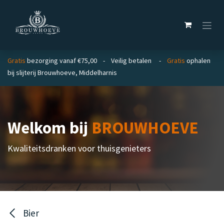
Overslaan naar inhoud
Gratis
bezorging vanaf €75,00 - Veilig betalen -
Gratis
ophalen
bij slijterij Brouwhoeve, Middelharnis
Welkom bij
BROUWHOEVE
Kwaliteitsdranken voor thuisgenieters
Bier