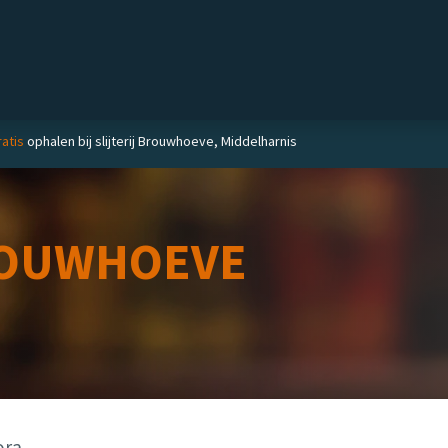
Private label
Delicatessen
Slijterij
Blog
atis
ophalen bij slijterij Brouwhoeve, Middelharnis
OUWHOEVE
ora