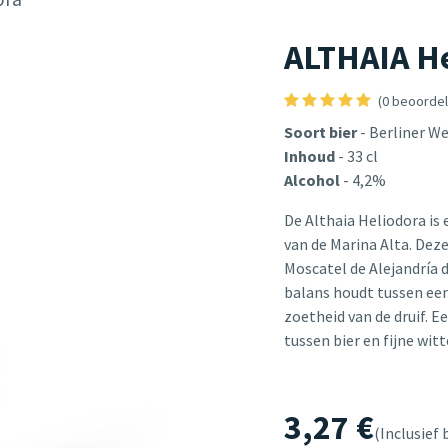
ALTHAIA He
(0 beoordel
Soort bier
- Berliner We
Inhoud
- 33 cl
Alcohol
- 4,2%
De Althaia Heliodora is
van de Marina Alta. Deze
Moscatel de Alejandría d
balans houdt tussen een
zoetheid van de druif. E
tussen bier en fijne wit
3,27
€
(Inclusief 