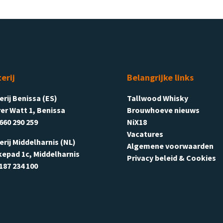
terij
Belangrijke links
terij Benissa (ES)
Tallwood Whisky
er Watt 1, Benissa
Brouwhoeve nieuws
660 290 259
NiX18
Vacatures
terij Middelharnis (NL)
Algemene voorwaarden
kepad 1c, Middelharnis
Privacy beleid & Cookies
187 234 100