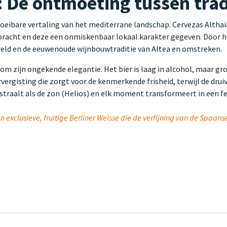
 De ontmoeting tussen tradi
vloeibare vertaling van het mediterrane landschap. Cervezas Althai
 gebracht en deze een onmiskenbaar lokaal karakter gegeven. Door
reld en de eeuwenoude wijnbouwtraditie van Altea en omstreken.
m zijn ongekende elegantie. Het bier is laag in alcohol, maar gr
rgisting die zorgt voor de kenmerkende frisheid, terwijl de drui
straalt als de zon (Helios) en elk moment transformeert in een fe
 exclusieve, fruitige Berliner Weisse die de verfijning van de Spaans