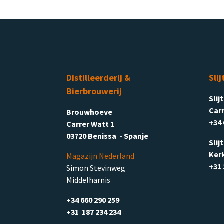
Distilleerderij &
Slij
Bierbrouwerij
Slij
Carr
Brouwhoeve
+34 
Carrer Watt 1
03720 Benissa - Spanje
Slij
Ker
Magazijn Nederland
+31 
Simon Stevinweg
Middelharnis
+34 660 290 259
+31 187 234 234