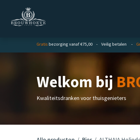
Overslaan naar inhoud
Homepage
Zakelijk
Gratis
bezorging vanaf €75,00 - Veilig betalen -
Gr
Welkom bij
BR
Kwaliteitsdranken voor thuisgenieters
Alle producten
Bier
ALTHAIA Heliod