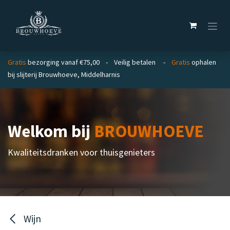
Overslaan naar inhoud
Gratis
bezorging vanaf €75,00 - Veilig betalen -
Gratis
ophalen
bij slijterij Brouwhoeve, Middelharnis
Welkom bij
BROUWHOEVE
Kwaliteitsdranken voor thuisgenieters
Wijn