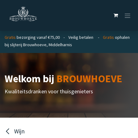
Overslaan naar inhoud
Gratis
bezorging vanaf €75,00 - Veilig betalen -
Gratis
ophalen
bij slijterij Brouwhoeve, Middelharnis
Welkom bij
BROUWHOEVE
Kwaliteitsdranken voor thuisgenieters
Wijn