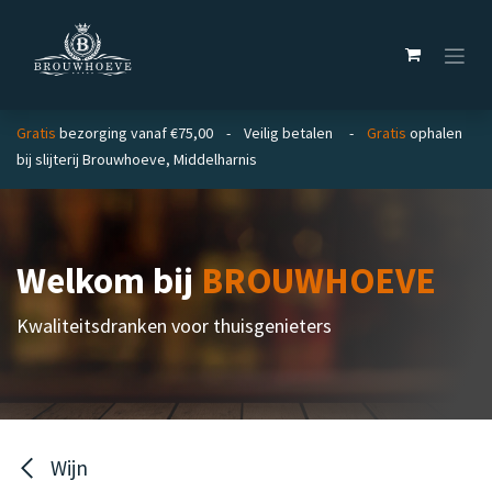
Overslaan naar inhoud
Gratis
bezorging vanaf €75,00 - Veilig betalen -
Gratis
ophalen
bij slijterij Brouwhoeve, Middelharnis
Welkom bij
BROUWHOEVE
Kwaliteitsdranken voor thuisgenieters
Wijn