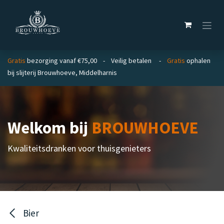
Overslaan naar inhoud
Gratis
bezorging vanaf €75,00 - Veilig betalen -
Gratis
ophalen
bij slijterij Brouwhoeve, Middelharnis
Welkom bij
BROUWHOEVE
Kwaliteitsdranken voor thuisgenieters
Bier