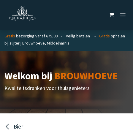
Overslaan naar inhoud
Gratis
bezorging vanaf €75,00 - Veilig betalen -
Gratis
ophalen
bij slijterij Brouwhoeve, Middelharnis
Welkom bij
BROUWHOEVE
Kwaliteitsdranken voor thuisgenieters
Bier