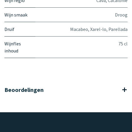
Wijn regio
Cava
,
Catalonië
Wijn smaak
Droog
Druif
Macabeo
,
Xarel-lo
,
Parellada
Wijnfles
75 cl
inhoud
Beoordelingen