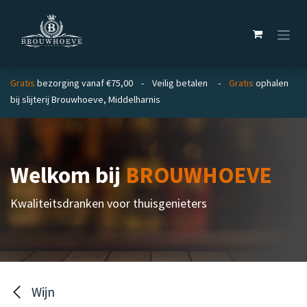
Overslaan naar inhoud
Gratis
bezorging vanaf €75,00 - Veilig betalen -
Gratis
ophalen
bij slijterij Brouwhoeve, Middelharnis
Welkom bij
BROUWHOEVE
Kwaliteitsdranken voor thuisgenieters
Wijn