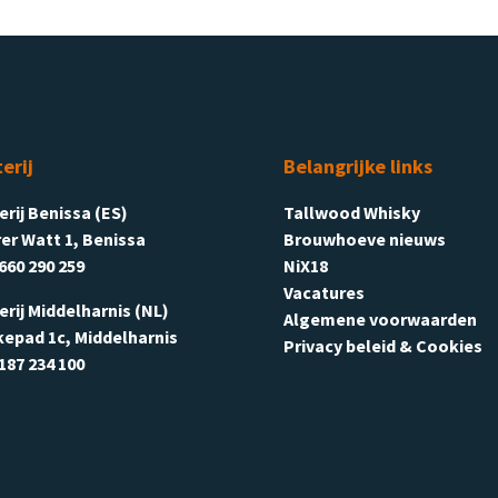
terij
Belangrijke links
terij Benissa (ES)
Tallwood Whisky
er Watt 1, Benissa
Brouwhoeve nieuws
660 290 259
NiX18
Vacatures
terij Middelharnis (NL)
Algemene voorwaarden
kepad 1c, Middelharnis
Privacy beleid & Cookies
187 234 100