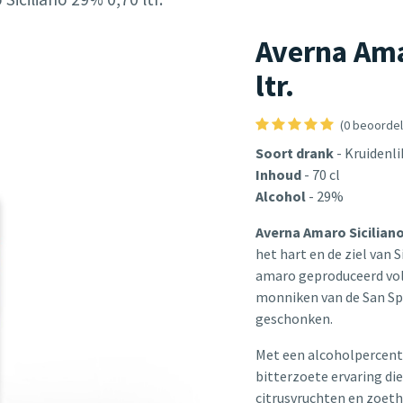
Averna Ama
ltr.
(0 beoordel
Soort drank
- Kruidenli
Inhoud
- 70 cl
Alcohol
- 29%
Averna Amaro Sicilian
het hart en de ziel van 
amaro geproduceerd vol
monniken van de San Spi
geschonken.
Met een alcoholpercent
bitterzoete ervaring die
citrusvruchten en zoetho