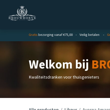
Overslaan naar inhoud
Homepage
Zakelijk
Gratis
bezorging vanaf €75,00 - Veilig betalen -
Gr
Welkom bij
BR
Kwaliteitsdranken voor thuisgenieters
Alle producten
Likeur
Averna Amaro 