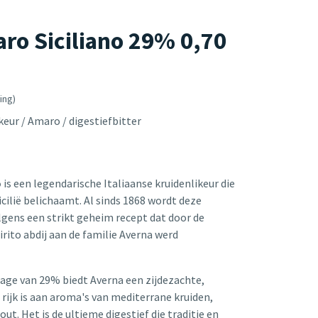
ro Siciliano 29% 0,70
ing)
keur / Amaro / digestiefbitter
o
is een legendarische Italiaanse kruidenlikeur die
Sicilië belichaamt. Al sinds 1868 wordt deze
gens een strikt geheim recept dat door de
rito abdij aan de familie Averna werd
age van 29% biedt Averna een zijdezachte,
 rijk is aan aroma's van mediterrane kruiden,
ut. Het is de ultieme digestief die traditie en