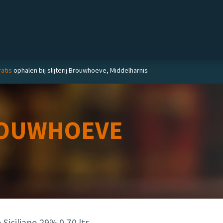
Private label
Delicatessen
Slijterij
Blog
atis
ophalen bij slijterij Brouwhoeve, Middelharnis
OUWHOEVE
Siciliano 29% 0,70 ltr.