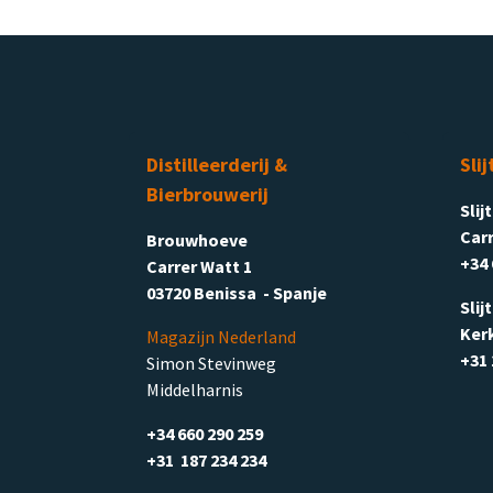
Distilleerderij &
Slij
Bierbrouwerij
Slij
Carr
Brouwhoeve
+34 
Carrer Watt 1
03720 Benissa - Spanje
Slij
Ker
Magazijn Nederland
+31 
Simon Stevinweg
Middelharnis
+34 660 290 259
+31 187 234 234