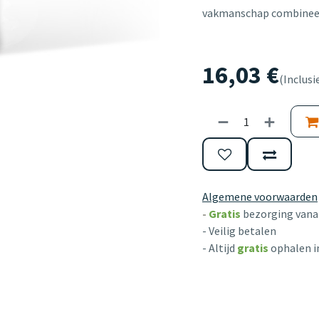
vakmanschap combineert 
16,03
€
(Inclusi
Algemene voorwaarden
-
Gratis
bezorging vanaf
- Veilig betalen
- Altijd
gratis
ophalen i