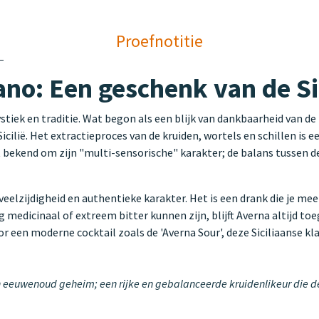
Proefnotitie
ano: Een geschenk van de S
stiek en traditie. Wat begon als een blijk van dankbaarheid van d
cilië. Het extractieproces van de kruiden, wortels en schillen is 
at bekend om zijn "multi-sensorische" karakter; de balans tussen de
veelzijdigheid en authentieke karakter. Het is een drank die je 
edicinaal of extreem bitter kunnen zijn, blijft Averna altijd toeg
or een moderne cocktail zoals de 'Averna Sour', deze Siciliaanse k
 eeuwenoud geheim; een rijke en gebalanceerde kruidenlikeur die de e