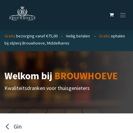
Overslaan naar inhoud
Gratis
bezorging vanaf €75,00 - Veilig betalen -
Gratis
ophalen
bij slijterij Brouwhoeve, Middelharnis
Welkom bij
BROUWHOEVE
Kwaliteitsdranken voor thuisgenieters
Gin