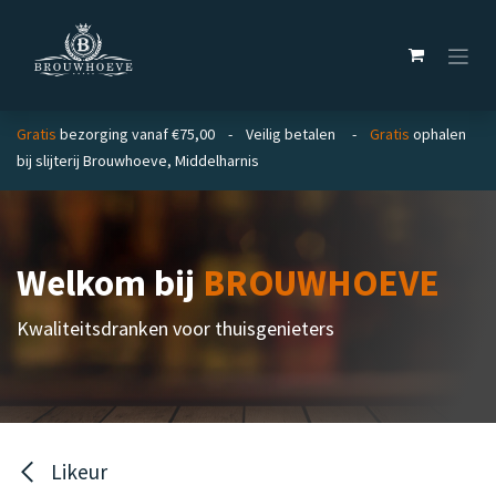
Overslaan naar inhoud
Gratis
bezorging vanaf €75,00 - Veilig betalen -
Gratis
ophalen
bij slijterij Brouwhoeve, Middelharnis
Welkom bij
BROUWHOEVE
Kwaliteitsdranken voor thuisgenieters
Likeur