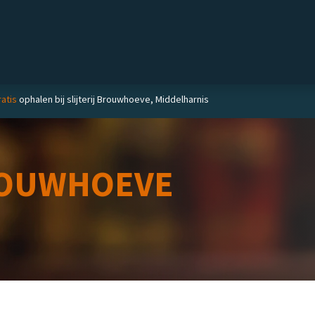
Private label
Delicatessen
Slijterij
Blog
atis
ophalen bij slijterij Brouwhoeve, Middelharnis
OUWHOEVE