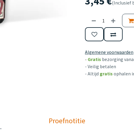
3,45
€
(Inclusief 
Algemene voorwaarden
-
Gratis
bezorging vanaf
- Veilig betalen
- Altijd
gratis
ophalen i
Proefnotitie