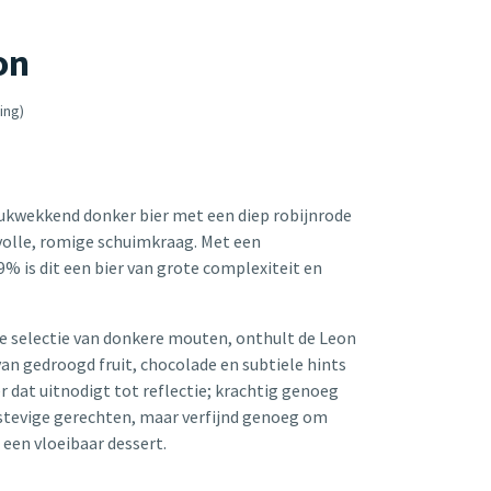
on
ing)
rukwekkend donker bier met een diep robijnrode
 volle, romige schuimkraag. Met een
% is dit een bier van grote complexiteit en
e selectie van donkere mouten, onthult de Leon
an gedroogd fruit, chocolade en subtiele hints
er dat uitnodigt tot reflectie; krachtig genoeg
stevige gerechten, maar verfijnd genoeg om
 een vloeibaar dessert.