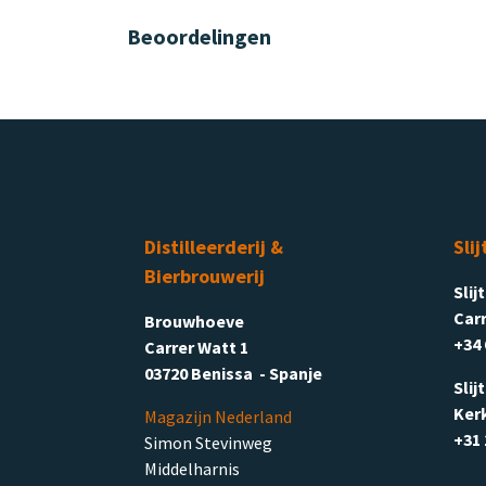
Beoordelingen
Distilleerderij &
Slij
Bierbrouwerij
Slij
Carr
Brouwhoeve
+34 
Carrer Watt 1
03720 Benissa - Spanje
Slij
Ker
Magazijn Nederland
+31 
Simon Stevinweg
Middelharnis