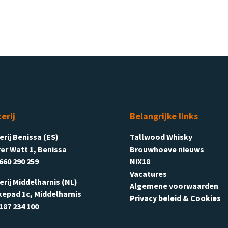
terij
Belangrijke links
terij Benissa (ES)
Tallwood Whisky
er Watt 1, Benissa
Brouwhoeve nieuws
660 290 259
NiX18
Vacatures
terij Middelharnis (NL)
Algemene voorwaarden
kepad 1c, Middelharnis
Privacy beleid & Cookies
187 234 100