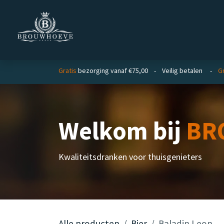
Overslaan naar inhoud
Homepage
Zakelijk
Gratis
bezorging vanaf €75,00 - Veilig betalen -
Gr
Welkom bij
BR
Kwaliteitsdranken voor thuisgenieters
Alle producten
Bier
Baladin Leon