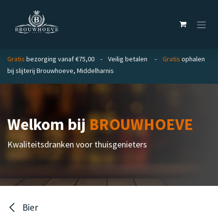
Overslaan naar inhoud
Gratis
bezorging vanaf €75,00 - Veilig betalen -
Gratis
ophalen
bij slijterij Brouwhoeve, Middelharnis
Welkom bij
BROUWHOEVE
Kwaliteitsdranken voor thuisgenieters
Bier