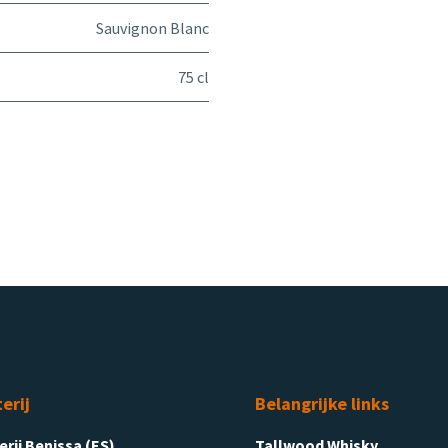
Sauvignon Blanc
75 cl
terij
Belangrijke links
terij Benissa (ES)
Tallwood Whisky