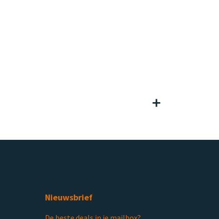
Nieuwsbrief
De beste deals in je mailbox?