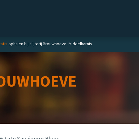
Private label
Delicatessen
Slijterij
Blog
atis
ophalen bij slijterij Brouwhoeve, Middelharnis
OUWHOEVE
Estate Sauvignon Blanc