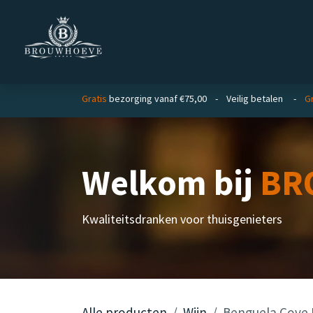
Overslaan naar inhoud
Homepage
Zakelijk
Gratis
bezorging vanaf €75,00 - Veilig betalen -
Gr
Welkom bij
BR
Kwaliteitsdranken voor thuisgenieters
Alle producten
Wijn
Benguela Cove 