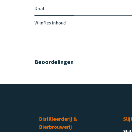
Druif
Wijnfles inhoud
Beoordelingen
Distilleerderij &
Slij
Bierbrouwerij
Slij