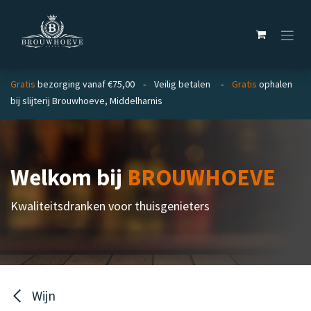
Overslaan naar inhoud
Gratis
bezorging vanaf €75,00 - Veilig betalen -
Gratis
ophalen
bij slijterij Brouwhoeve, Middelharnis
Welkom bij
BROUWHOEVE
Kwaliteitsdranken voor thuisgenieters
Wijn