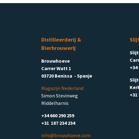
Distilleerderij &
Slij
Bierbrouwerij
Slij
Carr
Brouwhoeve
+34 
Carrer Watt 1
03720 Benissa - Spanje
Slij
Ker
Magazijn Nederland
+31 
Simon Stevinweg
Middelharnis
+34 660 290 259
+31 187 234 234
info@brouwhoeve.com