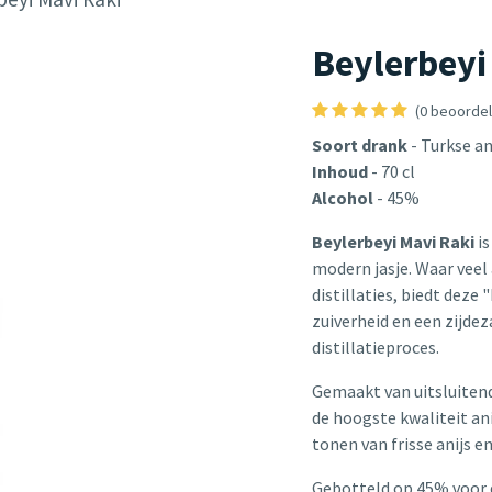
Beylerbeyi
(0 beoordel
Soort drank
- Turkse a
Inhoud
- 70 cl
Alcohol
- 45%
Beylerbeyi Mavi Raki
i
modern jasje. Waar vee
distillaties, biedt deze
zuiverheid en een zijde
distillatieproces.
Gemaakt van uitsluitend 
de hoogste kwaliteit ani
tonen van frisse anijs e
Gebotteld op 45% voor d