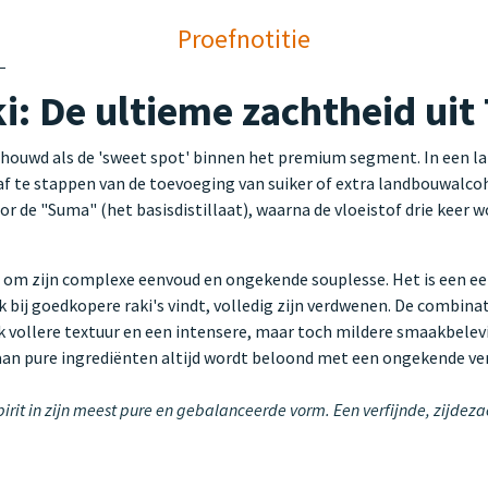
Proefnotitie
: De ultieme zachtheid uit 
houwd als de 'sweet spot' binnen het premium segment. In een land
af te stappen van de toevoeging van suiker of extra landbouwalco
r de "Suma" (het basisdistillaat), waarna de vloeistof drie keer wo
om zijn complexe eenvoud en ongekende souplesse. Het is een eerli
 bij goedkopere raki's vindt, volledig zijn verdwenen. De combinat
k vollere textuur en een intensere, maar toch mildere smaakbelevi
 aan pure ingrediënten altijd wordt beloond met een ongekende ver
pirit in zijn meest pure en gebalanceerde vorm. Een verfijnde, zijdez