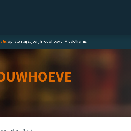
Private label
Delicatessen
Slijterij
Blog
atis
ophalen bij slijterij Brouwhoeve, Middelharnis
OUWHOEVE
beyi Mavi Raki