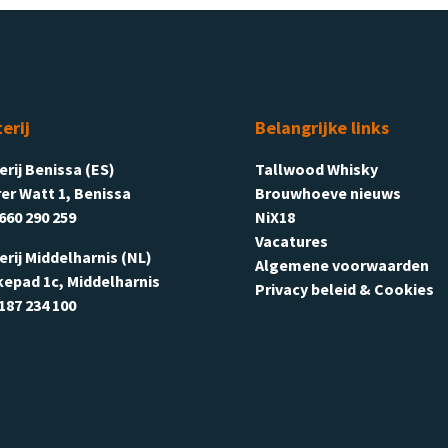
terij
Belangrijke links
terij Benissa (ES)
Tallwood Whisky
er Watt 1, Benissa
Brouwhoeve nieuws
660 290 259
NiX18
Vacatures
terij Middelharnis (NL)
Algemene voorwaarden
kepad 1c, Middelharnis
Privacy beleid & Cookies
187 234 100