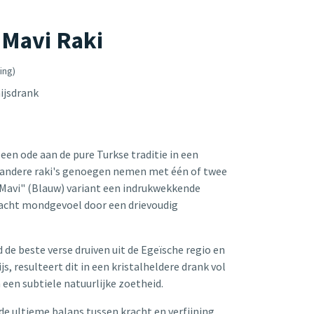
 Mavi Raki
ing)
nijsdrank
s een ode aan de pure Turkse traditie in een
l andere raki's genoegen nemen met één of twee
 "Mavi" (Blauw) variant een indrukwekkende
zacht mondgevoel door een drievoudig
de beste verse druiven uit de Egeïsche regio en
js, resulteert dit in een kristalheldere drank vol
n een subtiele natuurlijke zoetheid.
e ultieme balans tussen kracht en verfijning.