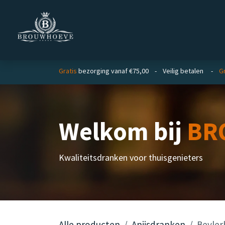
Overslaan naar inhoud
Homepage
Zakelijk
Gratis
bezorging vanaf €75,00 - Veilig betalen -
Gr
Welkom bij
BR
Kwaliteitsdranken voor thuisgenieters
Alle producten
Anijsdranken
Beyler