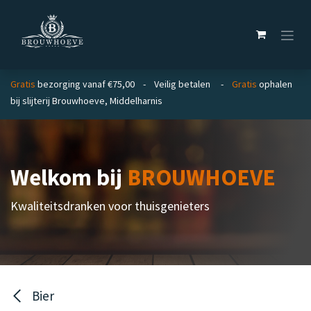
Overslaan naar inhoud
Gratis
bezorging vanaf €75,00 - Veilig betalen -
Gratis
ophalen
bij slijterij Brouwhoeve, Middelharnis
Welkom bij
BROUWHOEVE
Kwaliteitsdranken voor thuisgenieters
Bier