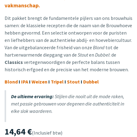
vakmanschap.
Dit pakket brengt de fundamentele pijlers van ons brouwhuis
samen: de klassieke recepten die de naam van de Brouwhoeve
hebben gevormd. Een selectie ontworpen voor de puristen
en liefhebbers van de authentieke abdij- en hoevebiercultuur.
Van de uitgebalanceerde frisheid van onze
Blond
tot de
hartverwarmende diepgang van de
Stout
en
Dubbel
: de
Classics
vertegenwoordigen de perfecte balans tussen
historisch erfgoed en de precisie van het moderne brouwen.
Blond
I
IPA
I
Weizen
I
Tripel
I
Stout
I
Dubbel
De ultieme ervaring:
Stijlen die nooit uit de mode raken,
met passie gebrouwen voor degenen die authenticiteit in
elke slok waarderen.
14,64
€
(Inclusief btw)