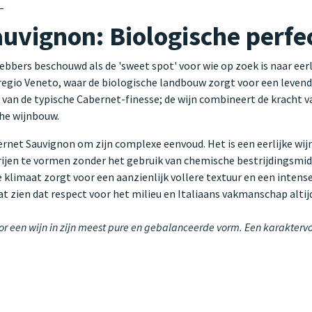
vignon: Biologische perfect
bbers beschouwd als de 'sweet spot' voor wie op zoek is naar eerl
e regio Veneto, waar de biologische landbouw zorgt voor een leve
 van de typische Cabernet-finesse; de wijn combineert de kracht v
che wijnbouw.
net Sauvignon om zijn complexe eenvoud. Het is een eerlijke wijn 
rijen te vormen zonder het gebruik van chemische bestrijdingsmi
nse klimaat zorgt voor een aanzienlijk vollere textuur en een int
laat zien dat respect voor het milieu en Italiaans vakmanschap al
r een wijn in zijn meest pure en gebalanceerde vorm. Een karaktervo