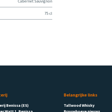
Cabernet Sauvignon
75 cl
terij
Belangrijke links
terij Benissa (ES)
Tallwood Whisky
er Watt 1, Benissa
Brouwhoeve nieuws