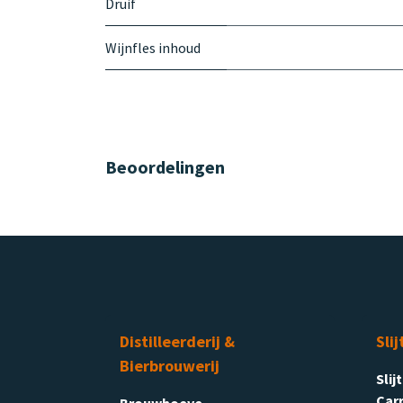
Druif
Wijnfles inhoud
Beoordelingen
Distilleerderij &
Slij
Bierbrouwerij
Slij
Carr