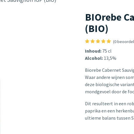
BIOrebe Ca
(BIO)
(0 beoordel
Inhoud:
75 cl
Alcohol:
13,5%
Biorebe Cabernet Sauvig
Waar andere wijnen som
deze biologische varian
mondgevoel door de focu
Dit resulteert in een ro
paprika en een herkenba
ultieme balans tussen S