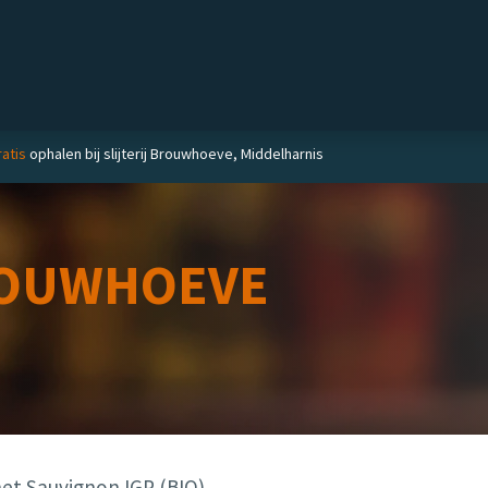
Private label
Delicatessen
Slijterij
Blog
atis
ophalen bij slijterij Brouwhoeve, Middelharnis
OUWHOEVE
et Sauvignon IGP (BIO)