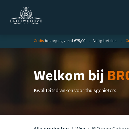
Overslaan naar inhoud
Homepage
Zakelijk
Gratis
bezorging vanaf €75,00 - Veilig betalen -
Gr
Welkom bij
BR
Kwaliteitsdranken voor thuisgenieters
Alle producten
Wijn
BIOrebe Cabern