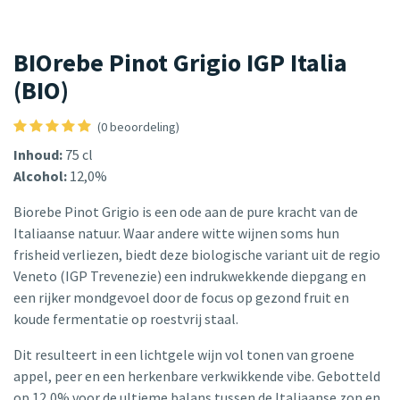
BIOrebe Pinot Grigio IGP Italia
(BIO)
(0 beoordeling)
Inhoud:
75 cl
Alcohol:
12,0%
Biorebe Pinot Grigio is een ode aan de pure kracht van de
Italiaanse natuur. Waar andere witte wijnen soms hun
frisheid verliezen, biedt deze biologische variant uit de regio
Veneto (IGP Trevenezie) een indrukwekkende diepgang en
een rijker mondgevoel door de focus op gezond fruit en
koude fermentatie op roestvrij staal.
Dit resulteert in een lichtgele wijn vol tonen van groene
appel, peer en een herkenbare verkwikkende vibe. Gebotteld
op 12,0% voor de ultieme balans tussen de Italiaanse zon en