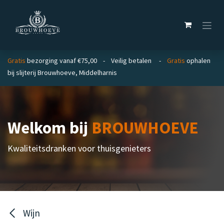
Overslaan naar inhoud
Gratis
bezorging vanaf €75,00 - Veilig betalen -
Gratis
ophalen
bij slijterij Brouwhoeve, Middelharnis
Welkom bij
BROUWHOEVE
Kwaliteitsdranken voor thuisgenieters
Wijn