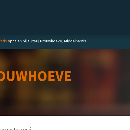
Private label
Delicatessen
Slijterij
Blog
atis
ophalen bij slijterij Brouwhoeve, Middelharnis
OUWHOEVE
Garnacha rosé