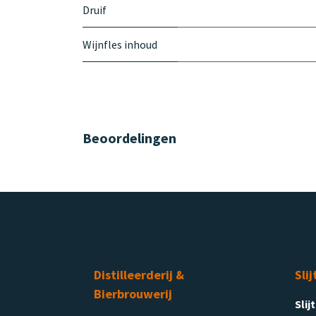
Druif
Wijnfles inhoud
Beoordelingen
Distilleerderij &
Slij
Bierbrouwerij
Slij