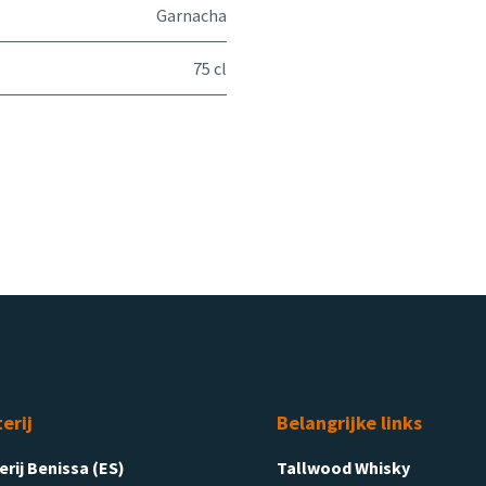
Garnacha
75 cl
terij
Belangrijke links
terij Benissa (ES)
Tallwood Whisky