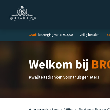
Overslaan naar inhoud
Homepage
Zakelijk
Gratis
bezorging vanaf €75,00 - Veilig betalen -
Gr
Welkom bij
BR
Kwaliteitsdranken voor thuisgenieters
Alle producten
Wijn
Bodega Ilurce 