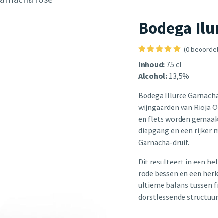
Bodega Ilu
(0 beoordel
Inhoud:
75 cl
Alcohol:
13,5%
Bodega Illurce Garnach
wijngaarden van Rioja O
en flets worden gemaak
diepgang en een rijker 
Garnacha-druif.
Dit resulteert in een he
rode bessen en een herk
ultieme balans tussen fr
dorstlessende structuur