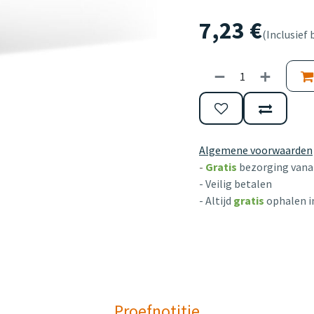
7,23
€
(Inclusief 
Algemene voorwaarden
-
Gratis
bezorging vanaf
- Veilig betalen
- Altijd
gratis
ophalen i
Proefnotitie