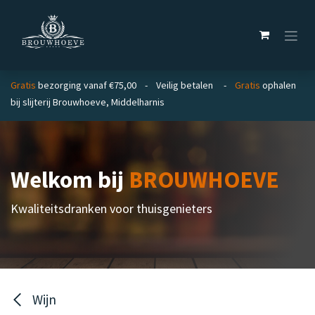
Overslaan naar inhoud
Gratis
bezorging vanaf €75,00 - Veilig betalen -
Gratis
ophalen
bij slijterij Brouwhoeve, Middelharnis
Welkom bij
BROUWHOEVE
Kwaliteitsdranken voor thuisgenieters
Wijn