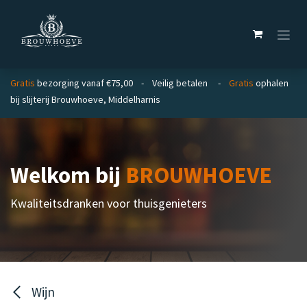
Overslaan naar inhoud
Gratis
bezorging vanaf €75,00 - Veilig betalen -
Gratis
ophalen
bij slijterij Brouwhoeve, Middelharnis
Welkom bij
BROUWHOEVE
Kwaliteitsdranken voor thuisgenieters
Wijn