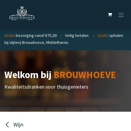
Overslaan naar inhoud
Gratis
bezorging vanaf €75,00 - Veilig betalen -
Gratis
ophalen
bij slijterij Brouwhoeve, Middelharnis
Welkom bij
BROUWHOEVE
Kwaliteitsdranken voor thuisgenieters
Wijn