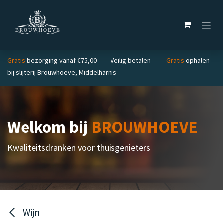
Overslaan naar inhoud
Gratis
bezorging vanaf €75,00 - Veilig betalen -
Gratis
ophalen
bij slijterij Brouwhoeve, Middelharnis
Welkom bij
BROUWHOEVE
Kwaliteitsdranken voor thuisgenieters
Wijn