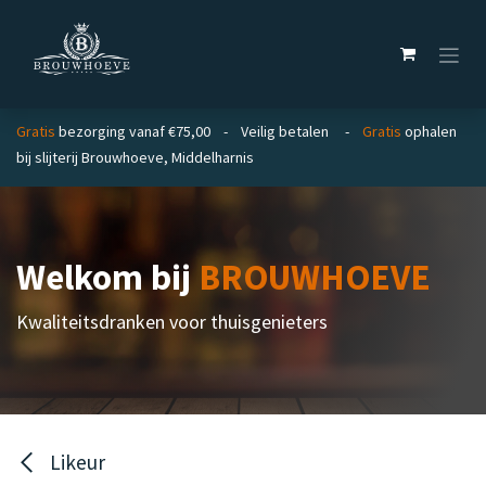
Overslaan naar inhoud
Gratis
bezorging vanaf €75,00 - Veilig betalen -
Gratis
ophalen
bij slijterij Brouwhoeve, Middelharnis
Welkom bij
BROUWHOEVE
Kwaliteitsdranken voor thuisgenieters
Likeur