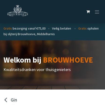
Overslaan naar inhoud
Gratis
bezorging vanaf €75,00 - Veilig betalen -
Gratis
ophalen
bij slijterij Brouwhoeve, Middelharnis
Welkom bij
BROUWHOEVE
Kwaliteitsdranken voor thuisgenieters
Gin