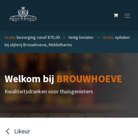
Overslaan naar inhoud
Gratis
bezorging vanaf €75,00 - Veilig betalen -
Gratis
ophalen
bij slijterij Brouwhoeve, Middelharnis
Welkom bij
BROUWHOEVE
Kwaliteitsdranken voor thuisgenieters
Likeur