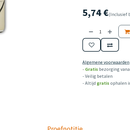
5,74
€
(Inclusief 
Algemene voorwaarden
-
Gratis
bezorging vanaf
- Veilig betalen
- Altijd
gratis
ophalen i
Proefnotitie