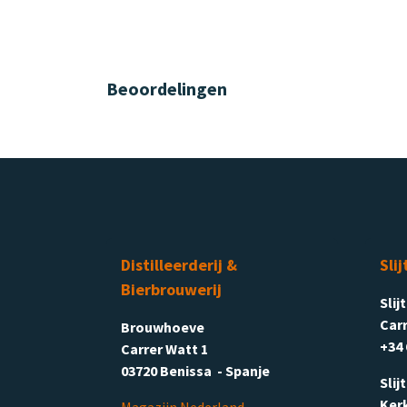
Beoordelingen
Distilleerderij &
Slij
Bierbrouwerij
Slij
Carr
Brouwhoeve
+34 
Carrer Watt 1
03720 Benissa - Spanje
Slij
Ker