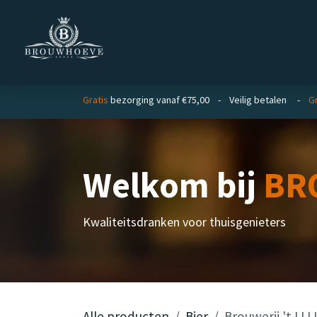
Overslaan naar inhoud
Homepage
Zakelijk
Gratis
bezorging vanaf €75,00 - Veilig betalen -
Gr
Welkom bij
BR
Kwaliteitsdranken voor thuisgenieters
Alle producten
Bier
Brouwerij 't IJ I