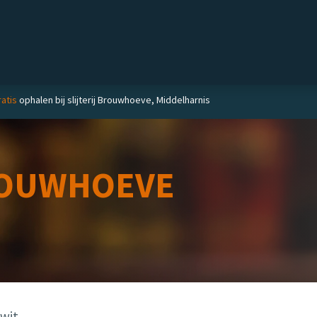
Private label
Delicatessen
Slijterij
Blog
atis
ophalen bij slijterij Brouwhoeve, Middelharnis
OUWHOEVE
Jwit