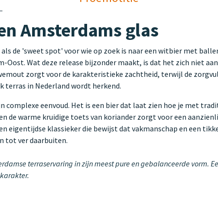
een Amsterdams glas
ls de 'sweet spot' voor wie op zoek is naar een witbier met ballen
ost. Wat deze release bijzonder maakt, is dat het zich niet aan d
wemout zorgt voor de karakteristieke zachtheid, terwijl de zorgvu
k terras in Nederland wordt herkend.
n complexe eenvoud. Het is een bier dat laat zien hoe je met tra
 en de warme kruidige toets van koriander zorgt voor een aanzienli
en eigentijdse klassieker die bewijst dat vakmanschap en een tik
 tot ver daarbuiten.
terdamse terraservaring in zijn meest pure en gebalanceerde vorm. Een
 karakter.