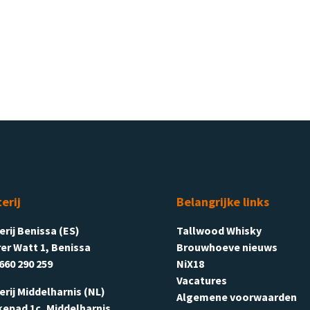
terij
Belangrijke links
terij Benissa (ES)
Tallwood Whisky
er Watt 1, Benissa
Brouwhoeve nieuws
660 290 259
NiX18
Vacatures
terij Middelharnis (NL)
Algemene voorwaarden
kepad 1c, Middelharnis