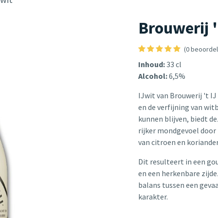
Brouwerij '
(0 beoordel
Inhoud:
33 cl
Alcohol:
6,5%
IJwit van Brouwerij 't 
en de verfijning van wi
kunnen blijven, biedt d
rijker mondgevoel door
van citroen en koriande
Dit resulteert in een gou
en een herkenbare zijde
balans tussen een gevaa
karakter.