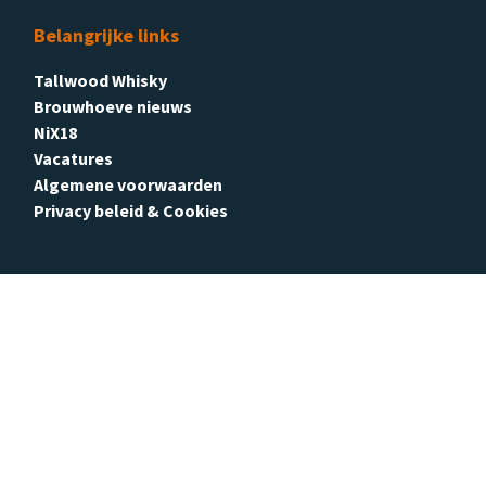
Belangrijke links
Tallwood Whisky
Brouwhoeve nieuws
NiX18
Vacatures
Algemene voorwaarden
Privacy beleid & Cookies
Nieuwsbrief
De beste deals in je mailbox?
Schrijf je in voor de nieuwsbrief en blijf op de hoogte van