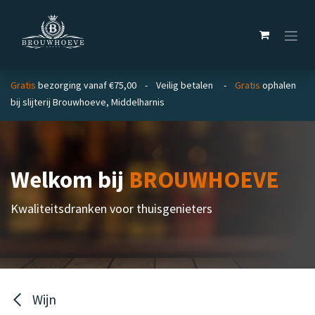
Overslaan naar inhoud
Gratis
bezorging vanaf €75,00 - Veilig betalen -
Gratis
ophalen
bij slijterij Brouwhoeve, Middelharnis
Welkom bij
BROUWHOEVE
Kwaliteitsdranken voor thuisgenieters
Wijn