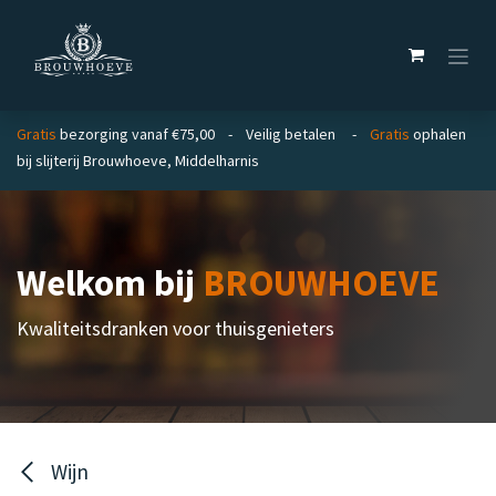
Overslaan naar inhoud
Gratis
bezorging vanaf €75,00 - Veilig betalen -
Gratis
ophalen
bij slijterij Brouwhoeve, Middelharnis
Welkom bij
BROUWHOEVE
Kwaliteitsdranken voor thuisgenieters
Wijn