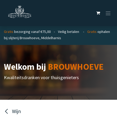
Overslaan naar inhoud
Gratis
bezorging vanaf €75,00 - Veilig betalen -
Gratis
ophalen
bij slijterij Brouwhoeve, Middelharnis
Welkom bij
BROUWHOEVE
Kwaliteitsdranken voor thuisgenieters
Wijn