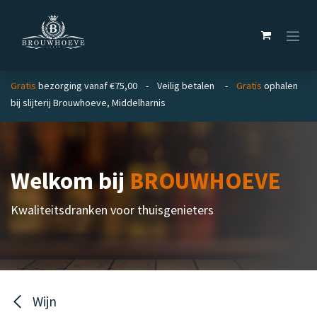
Overslaan naar inhoud
Gratis
bezorging vanaf €75,00 - Veilig betalen -
Gratis
ophalen
bij slijterij Brouwhoeve, Middelharnis
Welkom bij
BROUWHOEVE
Kwaliteitsdranken voor thuisgenieters
Wijn