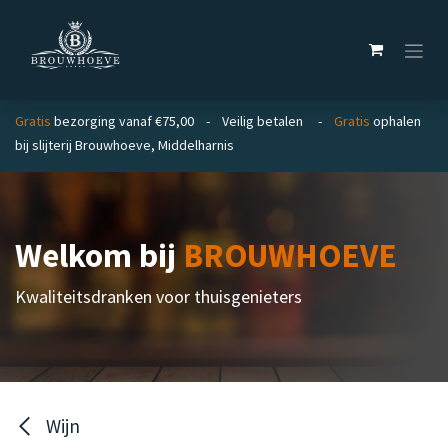
Overslaan naar inhoud
Gratis
bezorging vanaf €75,00 - Veilig betalen -
Gratis
ophalen
bij slijterij Brouwhoeve, Middelharnis
Welkom bij
BROUWHOEVE
Kwaliteitsdranken voor thuisgenieters
Wijn