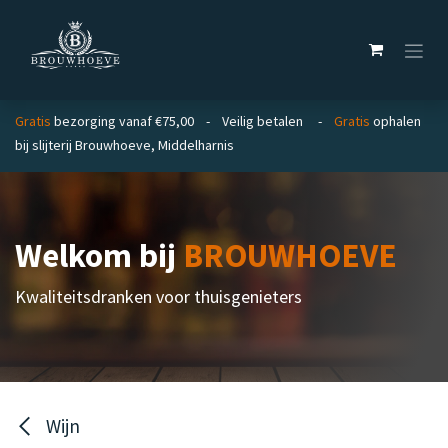
Overslaan naar inhoud
Gratis
bezorging vanaf €75,00 - Veilig betalen -
Gratis
ophalen
bij slijterij Brouwhoeve, Middelharnis
Welkom bij
BROUWHOEVE
Kwaliteitsdranken voor thuisgenieters
Wijn