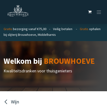
Overslaan naar inhoud
Gratis
bezorging vanaf €75,00 - Veilig betalen -
Gratis
ophalen
bij slijterij Brouwhoeve, Middelharnis
Welkom bij
BROUWHOEVE
Kwaliteitsdranken voor thuisgenieters
Wijn