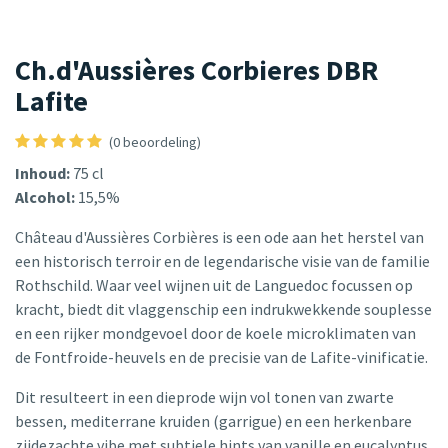
Ch.d'Aussières Corbieres DBR
Lafite
(0 beoordeling)
Inhoud:
75 cl
Alcohol:
15,5%
Château d'Aussières Corbières is een ode aan het herstel van
een historisch terroir en de legendarische visie van de familie
Rothschild. Waar veel wijnen uit de Languedoc focussen op
kracht, biedt dit vlaggenschip een indrukwekkende souplesse
en een rijker mondgevoel door de koele microklimaten van
de Fontfroide-heuvels en de precisie van de Lafite-vinificatie.
Dit resulteert in een dieprode wijn vol tonen van zwarte
bessen, mediterrane kruiden (garrigue) en een herkenbare
zijdezachte vibe met subtiele hints van vanille en eucalyptus.