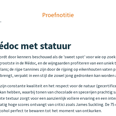
Proefnotitie
édoc met statuur
dt door kenners beschouwd als de 'sweet spot' voor wie op zoek i
 grootste in de Médoc, en de wijngaarden profiteren van een uniek t
lans; de rijpe tannines zijn door de rijping op eikenhouten vaten pr
brengt, verpakt in een stijl die zowel jong gedronken kan worden a
n constante kwaliteit en het respect voor de natuur (gecertificeerd
 kan hebben, waarbij tonen van chocolade en specerijen prachtig 
hte textuur zorgt voor een aanzienlijk vollere ervaring en een i
tig hoge scores ontvangt van critici zoals James Suckling. De 75 
lcohol perfect te bewaren tot het moment van ontkurken.