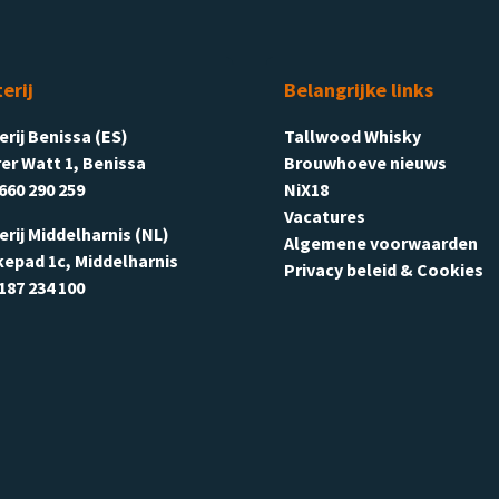
terij
Belangrijke links
terij Benissa (ES)
Tallwood Whisky
er Watt 1, Benissa
Brouwhoeve nieuws
660 290 259
NiX18
Vacatures
terij Middelharnis (NL)
Algemene voorwaarden
kepad 1c, Middelharnis
Privacy beleid & Cookies
187 234 100