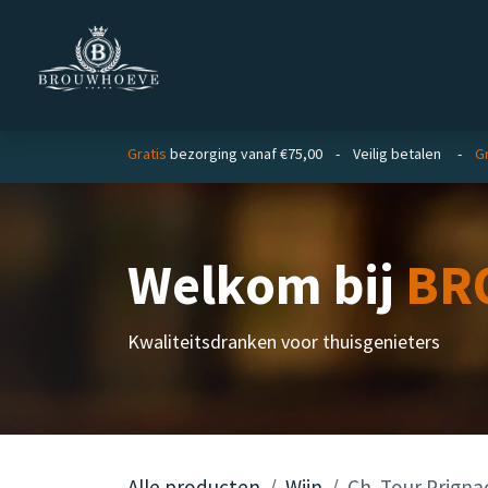
Overslaan naar inhoud
Homepage
Zakelijk
Gratis
bezorging vanaf €75,00 - Veilig betalen -
Gr
Welkom bij
BR
Kwaliteitsdranken voor thuisgenieters
Alle producten
Wijn
Ch. Tour Prigna