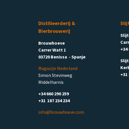
Distilleerderij &
Slij
Bierbrouwerij
Slij
Carr
Brouwhoeve
+34 
Carrer Watt 1
03720 Benissa - Spanje
Slij
Ker
Magazijn Nederland
+31 
Simon Stevinweg
Middelharnis
+34 660 290 259
+31 187 234 234
info@brouwhoeve.com