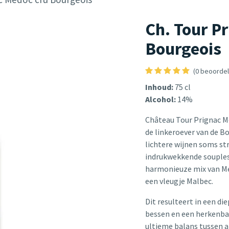
Ch. Tour P
Bourgeois
(0 beoordel
Inhoud:
75 cl
Alcohol:
14%
Château Tour Prignac Mé
de linkeroever van de B
lichtere wijnen soms st
indrukwekkende souples
harmonieuze mix van Me
een vleugje Malbec.
Dit resulteert in een di
bessen en een herkenbar
ultieme balans tussen a