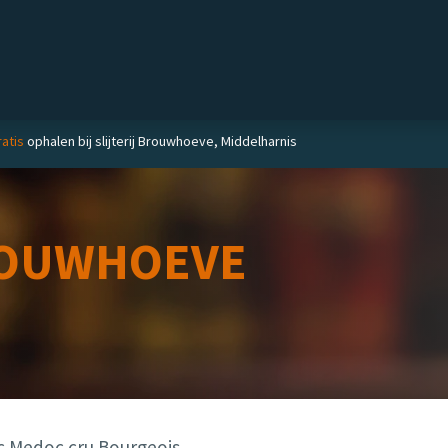
Private label
Delicatessen
Slijterij
Blog
atis
ophalen bij slijterij Brouwhoeve, Middelharnis
OUWHOEVE
c Medoc cru Bourgeois